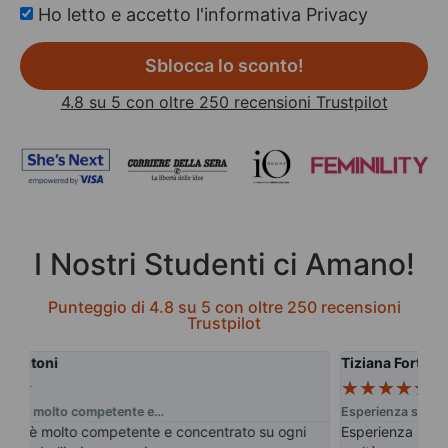
Ho letto e accetto l'informativa Privacy
Sblocca lo sconto!
4.8 su 5 con oltre 250 recensioni Trustpilot
I Nostri Studenti ci Amano!
Punteggio di 4.8 su 5 con oltre 250 recensioni
Trustpilot
Tiziana Fortuna
Mi
★
★
★
★
★
★
Esperienza stupenda
Una
Esperienza stupenda, ho conosciuto questa magnifica
Ho