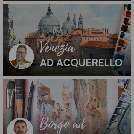
Vuoi imparare a dipingere e disegnare?
Si, con dei videocorsi
Si, anche con un'insegnante
Non in questo momento
Ho letto e accetto l'informativa Privacy
Sblocca lo sconto!
Valutazione di 4.8 su 5 con oltre 250 recensioni
Trustpilot